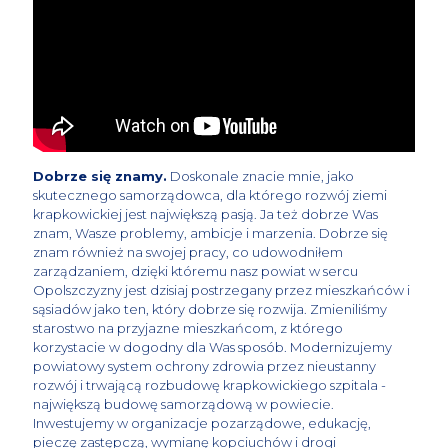
Dobrze się znamy.
Doskonale znacie mnie, jako
skutecznego samorządowca, dla którego rozwój ziemi
krapkowickiej jest największą pasją. Ja też dobrze Was
znam, Wasze problemy, ambicje i marzenia. Dobrze się
znam również na swojej pracy, co udowodniłem
zarządzaniem, dzięki któremu nasz powiat w sercu
Opolszczyzny jest dzisiaj postrzegany przez mieszkańców i
sąsiadów jako ten, który dobrze się rozwija. Zmieniliśmy
starostwo na przyjazne mieszkańcom, z którego
korzystacie w dogodny dla Was sposób. Modernizujemy
powiatowy system ochrony zdrowia przez nieustanny
rozwój i trwającą rozbudowę krapkowickiego szpitala -
największą budowę samorządową w powiecie.
Inwestujemy w organizacje pozarządowe, edukację,
pieczę zastępczą, wymianę kopciuchów i drogi