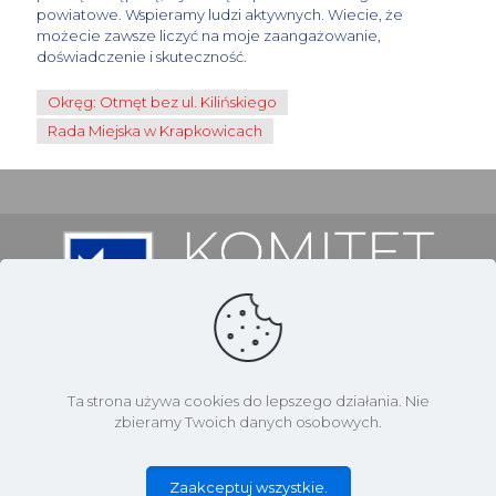
powiatowe. Wspieramy ludzi aktywnych. Wiecie, że
możecie zawsze liczyć na moje zaangażowanie,
doświadczenie i skuteczność.
Okręg: Otmęt bez ul. Kilińskiego
Rada Miejska w Krapkowicach
Ta strona używa cookies do lepszego działania. Nie
zbieramy Twoich danych osobowych.
Finansowane ze środków KWW Macieja Sonika.
Informacje o komitecie
Starosta Krapkowicki Maciej Sonik
Zaakceptuj wszystkie.