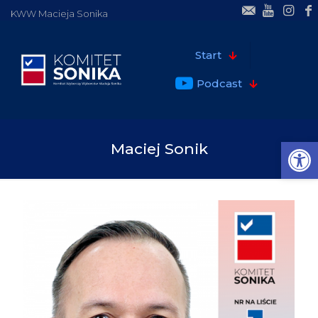
KWW Macieja Sonika
Start
Podcast
ok
Open
Maciej Sonik
pp