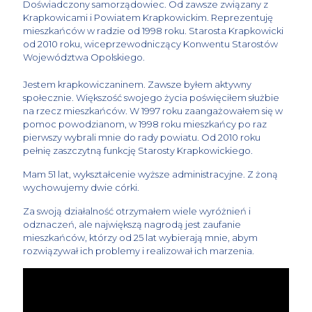
Doświadczony samorządowiec. Od zawsze związany z
Krapkowicami i Powiatem Krapkowickim. Reprezentuję
mieszkańców w radzie od 1998 roku. Starosta Krapkowicki
od 2010 roku, wiceprzewodniczący Konwentu Starostów
Województwa Opolskiego.
Jestem krapkowiczaninem. Zawsze byłem aktywny
społecznie. Większość swojego życia poświęciłem służbie
na rzecz mieszkańców. W 1997 roku zaangażowałem się w
pomoc powodzianom, w 1998 roku mieszkańcy po raz
pierwszy wybrali mnie do rady powiatu. Od 2010 roku
pełnię zaszczytną funkcję Starosty Krapkowickiego.
Mam 51 lat, wykształcenie wyższe administracyjne. Z żoną
wychowujemy dwie córki.
Za swoją działalność otrzymałem wiele wyróżnień i
odznaczeń, ale największą nagrodą jest zaufanie
mieszkańców, którzy od 25 lat wybierają mnie, abym
rozwiązywał ich problemy i realizował ich marzenia.