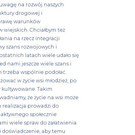
 uwagę na rozwój naszych
uktury drogowej i
prawę warunków
 wiejskich. Chciałbym też
łania na rzecz integracji
awy szans rozwojowych i
ostatnich latach wiele udało się
zed nami jeszcze wiele szans i
 trzeba wspólnie podołać.
żować w życie wsi młodzież, po
ły kultywowane. Takim
wadniamy, że życie na wsi może
 realizacja prowadzi do
i aktywnego społecznie
ami wiele spraw do załatwienia.
i doświadczenie, aby temu