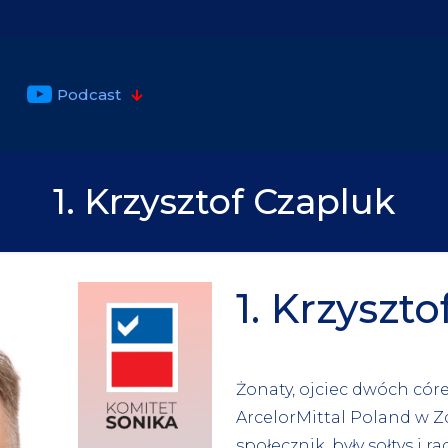
Podcast
1. Krzysztof Czapluk
1. Krzyszt
Żonaty, ojciec dwóch cór
ArcelorMittal Poland w Z
społecznik, były sołtys i r