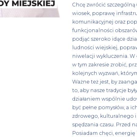
Chcę zwrócić szczególną
wiosek, poprawę infrastr
komunikacyjnej oraz po
funkcjonalności obszarów
podjąć szeroko idące dzia
ludności wiejskiej, popr
niwelacji wykluczenia. W 
w tym zakresie zrobić, pr
kolejnych wyzwań, którym
Ważne też jest, by zaanga
to, aby nasze tradycje by
działaniem wspólnie udo
być pełne pomysłów, a ich
zdrowego, kulturalnego 
spędzania czasu. Przed n
Posiadam chęci, energię 