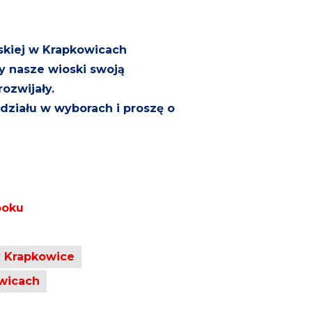
skiej w Krapkowicach
y nasze wioski swoją
ozwijały.
ziału w wyborach i proszę o
ooku
y Krapkowice
wicach