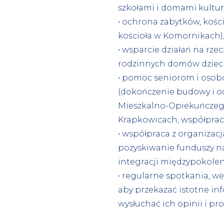
szkołami i domami kultury
• ochrona zabytków, kośc
kościoła w Komornikach)
• wsparcie działań na rze
rodzinnych domów dziec
• pomoc seniorom i oso
(dokończenie budowy i o
Mieszkalno-Opiekuńczeg
Krapkowicach, współpraca
• współpraca z organizac
pozyskiwanie funduszy na 
integracji międzypokole
• regularne spotkania, we
aby przekazać istotne i
wysłuchać ich opinii i pro