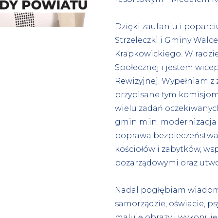
Dzięki zaufaniu i popar
Strzeleczki i Gminy Walc
Krapkowickiego. W radzie 
Społecznej i jestem wice
Rewizyjnej. Wypełniam 
przypisane tym komisjom.
wielu zadań oczekiwanyc
gmin m.in. modernizacja 
poprawa bezpieczeństwa
kościołów i zabytków, ws
pozarządowymi oraz utwo
Nadal pogłębiam wiadomo
samorządzie, oświacie, ps
maluję obrazy i wykonuję