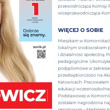
przewodnicząca Komisji Po
wiceprzewodnicząca Komis
WIĘCEJ O SOBIE
Mieszkam w Komornikach
lokalnym środowiskiem po
i działalność społeczną.
pedagogiczne. Ukończyła
podyplomowe w zakresie 
przedsiębiorczości na A
Katowicach. Pracowałam 
edukacji wczesnoszkolnej 
Podstawowej w Komornika
zostałam nagrodzona na
resortowym – Medalem Ko