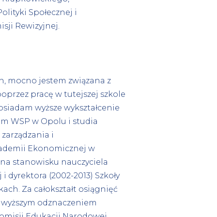
lityki Społecznej i
ji Rewizyjnej.
, mocno jestem związana z
przez pracę w tutejszej szkole
 Posiadam wyższe wykształcenie
m WSP w Opolu i studia
zarządzania i
kademii Ekonomicznej w
na stanowisku nauczyciela
i dyrektora (2002-2013) Szkoły
ch. Za całokształt osiągnięć
jwyższym odznaczeniem
misji Edukacji Narodowej.