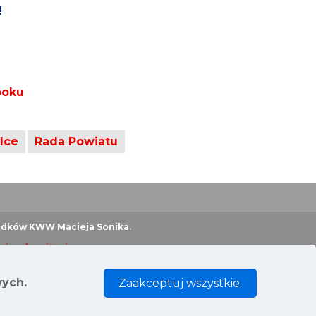
!
ooku
lce
Rada Powiatu
odków KWW Macieja Sonika.
cje o komitecie
kowicki Maciej Sonik
wych.
Zaakceptuj wszystkie.