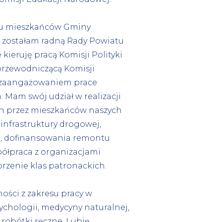
ciu mieszkańców Gminy
e zostałam radną Rady Powiatu
kieruję pracą Komisji Polityki
przewodniczącą Komisji
z zaangażowaniem prace
 Mam swój udział w realizacji
h przez mieszkańców naszych
infrastruktury drogowej,
, dofinansowania remontu
półpraca z organizacjami
rzenie klas patronackich.
ści z zakresu pracy w
ychologii, medycyny naturalnej,
 robótki ręczne. Lubię