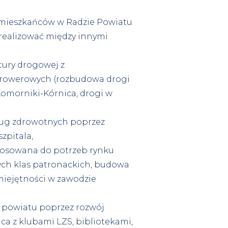
 mieszkańców w Radzie Powiatu
realizować między innymi
tury drogowej z
 rowerowych (rozbudowa drogi
omorniki-Kórnica, drogi w
sług zdrowotnych poprzez
zpitala,
stosowana do potrzeb rynku
ych klas patronackich, budowa
ejętności w zawodzie
w powiatu poprzez rozwój
aca z klubami LZS, bibliotekami,