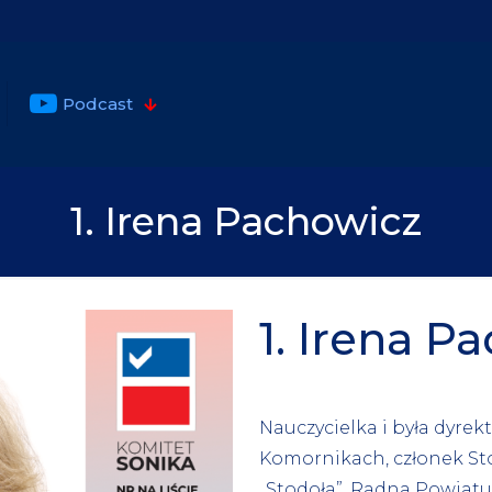
Podcast
1. Irena Pachowicz
1. Irena P
Nauczycielka i była dyre
Komornikach, członek St
,,Stodoła”. Radna Powiat