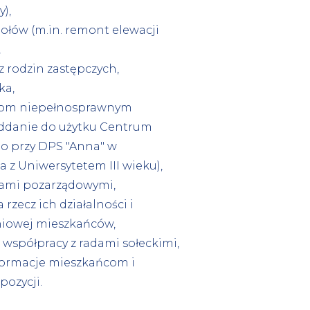
),
iołów (m.in. remont elewacji
,
cz rodzin zastępczych,
ka,
bom niepełnosprawnym
ddanie do użytku Centrum
o przy DPS "Anna" w
 z Uniwersytetem III wieku),
jami pozarządowymi,
rzecz ich działalności i
niowej mieszkańców,
 współpracy z radami sołeckimi,
nformacje mieszkańcom i
pozycji.