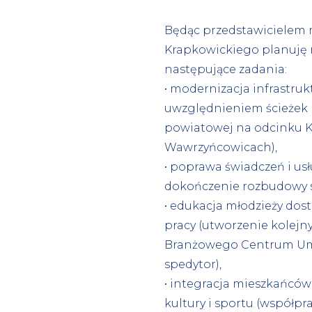
Będąc przedstawicielem
Krapkowickiego planuję 
następujące zadania:
• modernizacja infrastruk
uwzględnieniem ścieżek
powiatowej na odcinku K
Wawrzyńcowicach),
• poprawa świadczeń i u
dokończenie rozbudowy s
• edukacja młodzieży do
pracy (utworzenie kolejn
Branżowego Centrum Umi
spedytor),
• integracja mieszkańcó
kultury i sportu (współpr